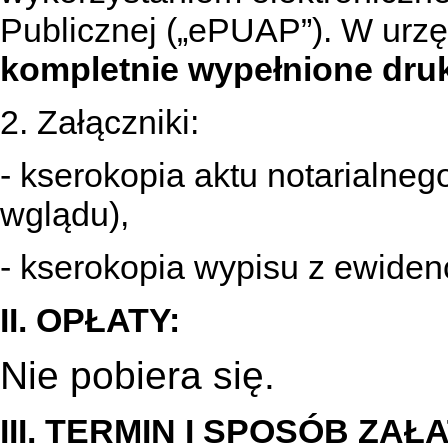
Publicznej („ePUAP”). W urzę
kompletnie wypełnione druk
2. Załączniki:
- kserokopia aktu notarialne
wglądu),
- kserokopia wypisu z ewidenc
II. OPŁATY:
Nie pobiera się.
III. TERMIN I SPOSÓB ZA