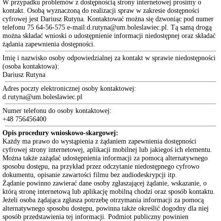
W przypadku problemów z dostępnością strony internetowej prosimy o
Miasta
kontakt. Osobą wyznaczoną do realizacji spraw w zakresie dostępności
On-
cyfrowej jest Dariusz Rutyna. Kontaktować można się dzwoniąc pod numer
line
telefonu 75 64-56-575 e-mail:d.rutyna@um.boleslawiec.pl. Tą samą drogą
Głosowania
można składać wnioski o udostępnienie informacji niedostępnej oraz składać
na
żądania zapewnienia dostępności.
sesjach
Rady
Imię i nazwisko osoby odpowiedzialnej za kontakt w sprawie niedostępności
Miasta
(osoba kontaktowa):
Dariusz Rutyna
Komisje
Rady
Adres poczty elektronicznej osoby kontaktowej:
Miasta
d.rutyna@um.boleslawiec.pl
Kluby
Numer telefonu do osoby kontaktowej:
Radnych
+48 756456400
Plan
dyżurów
Opis procedury wnioskowo-skargowej:
Radnych
Każdy ma prawo do wystąpienia z żądaniem zapewnienia dostępności
Rady
cyfrowej strony internetowej, aplikacji mobilnej lub jakiegoś ich elementu.
Miasta
Można także zażądać udostępnienia informacji za pomocą alternatywnego
Bolesławiec
sposobu dostępu, na przykład przez odczytanie niedostępnego cyfrowo
Plan
dokumentu, opisanie zawartości filmu bez audiodeskrypcji itp.
pracy
Żądanie powinno zawierać dane osoby zgłaszającej żądanie, wskazanie, o
Rady
którą stronę internetową lub aplikację mobilną chodzi oraz sposób kontaktu.
Miasta
Jeżeli osoba żądająca zgłasza potrzebę otrzymania informacji za pomocą
Boloesławiec
alternatywnego sposobu dostępu, powinna także określić dogodny dla niej
sposób przedstawienia tej informacji. Podmiot publiczny powinien
Protokoły