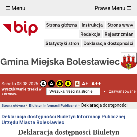
×
☰ Menu
Prawe Menu ☰
Urząd
Strona główna
Instrukcja
Strona www
Miasta
Informacje
Redakcja
Rejestr zmian
teleadresowe
Statystyki stron
Deklaracja dostępności
Rachunki
bankowe
Kierownictwo
Gmina Miejska Bolesławiec
Urzędu
Wydziały
i
stanowiska
A
A+
A++
A
A
A
A
Sobota 08.08.2026
samodzielne
Wyszukiwanie treści w
zaawansowane
Statut
serwisie:
Urzędu
Miasta
Deklaracja dostępności
Strona główna
Biuletyn Informacji Publicznej
Bolesławiec
Regulamin
Deklaracja dostępności Biuletyn Informacji Publicznej
Organizacyjny
Urzędu Miasta Bolesławiec
Urzędu
Miasta
Deklaracja dostępności Biuletyn
Bolesławiec