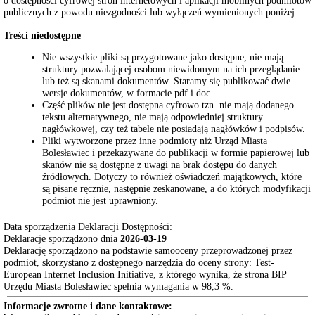
o dostępności cyfrowej stron internetowych i aplikacji mobilnych podmiotów
Rady
publicznych z powodu niezgodności lub wyłączeń wymienionych poniżej.
Miasta
Treści niedostępne
Zarządzenia
Prezydenta
Nie wszystkie pliki są przygotowane jako dostępne, nie mają
Miasta
struktury pozwalającej osobom niewidomym na ich przeglądanie
Obwieszczenia
lub też są skanami dokumentów. Staramy się publikować dwie
Prezydenta
wersje dokumentów, w formacie pdf i doc.
Miasta
Część plików nie jest dostępna cyfrowo tzn. nie mają dodanego
Dzienniki
tekstu alternatywnego, nie mają odpowiedniej struktury
Ustaw
nagłówkowej, czy też tabele nie posiadają nagłówków i podpisów.
Pliki wytworzone przez inne podmioty niż Urząd Miasta
Monitory
Bolesławiec i przekazywane do publikacji w formie papierowej lub
Polskie
skanów nie są dostępne z uwagi na brak dostępu do danych
Dzienniki
źródłowych. Dotyczy to również oświadczeń majątkowych, które
Urzędowe
są pisane ręcznie, następnie zeskanowane, a do których modyfikacji
Województwa
podmiot nie jest uprawniony.
Dolnośląskiego
Rada
Data sporządzenia Deklaracji Dostępności:
Miasta
Deklaracje sporządzono dnia
2026-03-19
Bolesławiec
Deklarację sporządzono na podstawie samooceny przeprowadzonej przez
Rada
podmiot, skorzystano z dostępnego narzędzia do oceny strony: Test-
Miasta
European Internet Inclusion Initiative, z którego wynika, że strona BIP
Bolesławiec
Urzędu Miasta Bolesławiec spełnia wymagania w 98,3 %.
Sesja
Informacje zwrotne i dane kontaktowe:
Rady