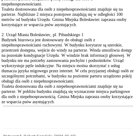
Oświadczenia
niepełnosprawnościami.
Rady
Toaleta dostosowana dla osób z niepełnosprawnościami znajduje się na
Miasta
parterze. Najbliższe 2 miejsca postojowe znajdują się w odległości 100
Bolesławiec
metrów od budynku Urzędu. Gmina Miejska Bolesławiec zaprasza osoby
Młodzieżowa
korzystające ze wsparcia psów asystujących.
Rada
Miasta
2. Urząd Miasta Bolesławiec, pl. Piłsudskiego 1
Bolesławiec
Budynek biurowca jest dostosowany do obsługi osób z
Bolesławiecka
niepełnosprawnościami ruchowymi. W budynku korytarze są szerokie,
Rada
przestrzeń dostępna, wejście do windy na parterze. Winda umożliwia dostęp
Seniorów
na pozostałe kondygnacje Urzędu. W windzie brak informacji głosowej. W
budynku nie ma potrzeby zastosowania pochylni i podnośników. Urząd
Rejestr
wykorzystuje pętle indukcyjne. Na miejscu można skorzystać z usług
aktów
prawa
tłumacza języka migowego przez internet. W celu przyjaznej obsługi osób ze
miejscowego
szczególnymi potrzebami, w budynku na poziomie parteru urządzono pokój
obsługi dla osób z niepełnosprawnościami.
Rejestr
Toaleta dostosowana dla osób z niepełnosprawnościami znajduje się na
aktów
parterze. W pobliżu budynku znajdują się wyznaczone miejsca parkingowe
prawa
dla osób z niepełnosprawnością. Gmina Miejska zaprasza osoby korzystające
miejscowego
ze wsparcia psów asystujących.
Gminy
Miejskiej
Bolesławiec
Finanse
i
majątek
Budżet