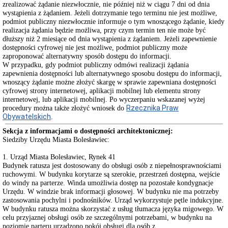
zrealizować żądanie niezwłocznie, nie później niż w ciągu 7 dni od dnia
z
wystąpienia z żądaniem. Jeżeli dotrzymanie tego terminu nie jest możliwe,
sesji
Rady
podmiot publiczny niezwłocznie informuje o tym wnoszącego żądanie, kiedy
Miasta
realizacja żądania będzie możliwa, przy czym termin ten nie może być
dłuższy niż 2 miesiące od dnia wystąpienia z żądaniem. Jeżeli zapewnienie
Protokoły
dostępności cyfrowej nie jest możliwe, podmiot publiczny może
z
zaproponować alternatywny sposób dostępu do informacji.
posiedzeń
W przypadku, gdy podmiot publiczny odmówi realizacji żądania
Komisji
zapewnienia dostępności lub alternatywnego sposobu dostępu do informacji,
Rady
wnoszący żądanie możne złożyć skargę w sprawie zapewniana dostępności
Miasta
cyfrowej strony internetowej, aplikacji mobilnej lub elementu strony
Rejestr
internetowej, lub aplikacji mobilnej. Po wyczerpaniu wskazanej wyżej
interpelacji
Rzecznika Praw
procedury można także złożyć wniosek do
i
Obywatelskich
.
wniosków
Sekcja z informacjami o dostępności architektonicznej:
Sprawozdania
z
Siedziby Urzędu Miasta Bolesławiec:
wykonania
uchwał
1. Urząd Miasta Bolesławiec, Rynek 41
Rady
Budynek ratusza jest dostosowany do obsługi osób z niepełnosprawnościami
Miasta
ruchowymi. W budynku korytarze są szerokie, przestrzeń dostępna, wejście
Bolesławiec
do windy na parterze. Winda umożliwia dostęp na pozostałe kondygnacje
Urzędu. W windzie brak informacji głosowej. W budynku nie ma potrzeby
Obwieszczenia
zastosowania pochylni i podnośników. Urząd wykorzystuje pętle indukcyjne.
Rady
Miasta
W budynku ratusza można skorzystać z usług tłumacza języka migowego. W
Bolesławiec
celu przyjaznej obsługi osób ze szczególnymi potrzebami, w budynku na
poziomie parteru urządzono pokój obsługi dla osób z