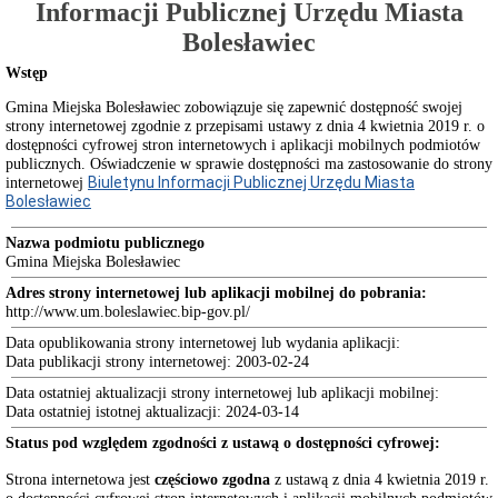
Informacji Publicznej Urzędu Miasta
Regulaminy
i
Bolesławiec
zarządzenia
Kierownika
Wstęp
Urzędu
Miasta
Gmina Miejska Bolesławiec zobowiązuje się zapewnić dostępność swojej
strony internetowej zgodnie z przepisami ustawy z dnia 4 kwietnia 2019 r. o
Kodeks
dostępności cyfrowej stron internetowych i aplikacji mobilnych podmiotów
Etyki
publicznych. Oświadczenie w sprawie dostępności ma zastosowanie do strony
Certyfikat
Biuletynu Informacji Publicznej Urzędu Miasta
internetowej
ISO
Bolesławiec
PN-
EN
Nazwa podmiotu publicznego
ISO
Gmina Miejska Bolesławiec
9001:2015-
10
Adres strony internetowej lub aplikacji mobilnej do pobrania:
Akty
http://www.um.boleslawiec.bip-gov.pl/
prawne
Data opublikowania strony internetowej lub wydania aplikacji:
Statut
Data publikacji strony internetowej:
2003-02-24
Miasta
Bolesławiec
Data ostatniej aktualizacji strony internetowej lub aplikacji mobilnej:
Data ostatniej istotnej aktualizacji:
2024-03-14
Projekty
uchwał
Status pod względem zgodności z ustawą o dostępności cyfrowej:
Rady
Miasta
Strona internetowa jest
częściowo zgodna
z ustawą z dnia 4 kwietnia 2019 r.
Uchwały