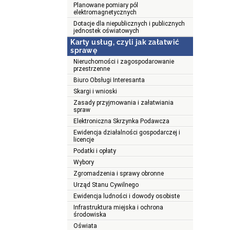
Planowane pomiary pól
elektromagnetycznych
Dotacje dla niepublicznych i publicznych
jednostek oświatowych
Karty usług, czyli jak załatwić
sprawę
Nieruchomości i zagospodarowanie
przestrzenne
Biuro Obsługi Interesanta
Skargi i wnioski
Zasady przyjmowania i załatwiania
spraw
Elektroniczna Skrzynka Podawcza
Ewidencja działalności gospodarczej i
licencje
Podatki i opłaty
Wybory
Zgromadzenia i sprawy obronne
Urząd Stanu Cywilnego
Ewidencja ludności i dowody osobiste
Infrastruktura miejska i ochrona
środowiska
Oświata