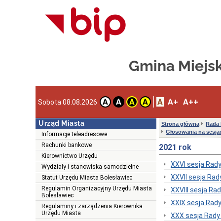
Gmina Miejs
A
A+
A++
A
A
A
A
Sobota 08.08.2026
Urząd Miasta
Strona główna
Rada 
Głosowania na sesjac
Informacje teleadresowe
Rachunki bankowe
2021 rok
Kierownictwo Urzędu
XXVI sesja Rady
Wydziały i stanowiska samodzielne
XXVII sesja Rad
Statut Urzędu Miasta Bolesławiec
Regulamin Organizacyjny Urzędu Miasta
XXVIII sesja Ra
Bolesławiec
XXIX sesja Rady
Regulaminy i zarządzenia Kierownika
Urzędu Miasta
XXX sesja Rady 