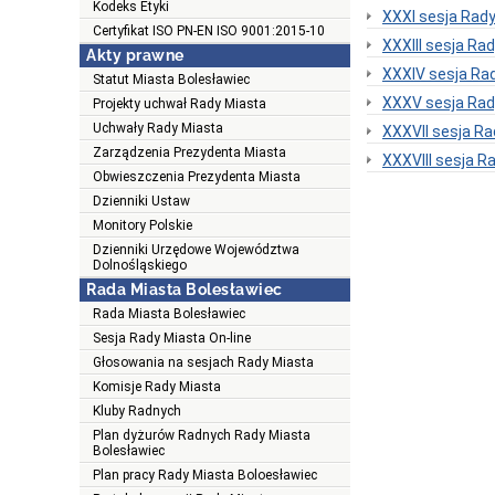
Kodeks Etyki
XXXI sesja Rady
Certyfikat ISO PN-EN ISO 9001:2015-10
XXXIII sesja Rad
Akty prawne
XXXIV sesja Rad
Statut Miasta Bolesławiec
XXXV sesja Rady
Projekty uchwał Rady Miasta
Uchwały Rady Miasta
XXXVII sesja Ra
Zarządzenia Prezydenta Miasta
XXXVIII sesja R
Obwieszczenia Prezydenta Miasta
Dzienniki Ustaw
Monitory Polskie
Dzienniki Urzędowe Województwa
Dolnośląskiego
Rada Miasta Bolesławiec
Rada Miasta Bolesławiec
Sesja Rady Miasta On-line
Głosowania na sesjach Rady Miasta
Komisje Rady Miasta
Kluby Radnych
Plan dyżurów Radnych Rady Miasta
Bolesławiec
Plan pracy Rady Miasta Boloesławiec