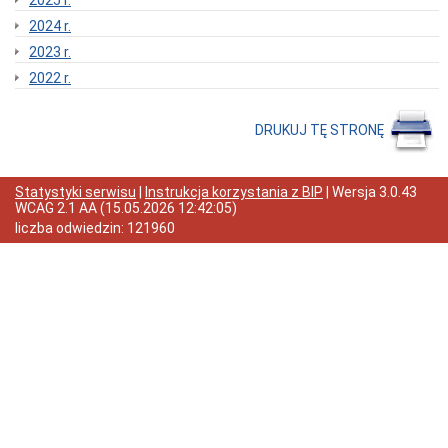
2025 r.
Regulaminy
2024 r.
i
zarządzenia
2023 r.
Kierownika
Urzędu
2022 r.
Miasta
Kodeks
DRUKUJ TĘ STRONĘ
Etyki
Certyfikat
ISO
PN-
Statystyki serwisu
|
Instrukcja korzystania z BIP
| Wersja
3.0.43
EN
WCAG 2.1 AA
(
15.05.2026 12:42:05
)
ISO
liczba odwiedzin:
121960
9001:2015-
10
Akty
prawne
Statut
Miasta
Bolesławiec
Projekty
uchwał
Rady
Miasta
Uchwały