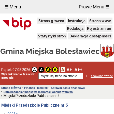
×
☰ Menu
Prawe Menu ☰
Urząd
Strona główna
Instrukcja
Strona www
Miasta
Informacje
Redakcja
Rejestr zmian
teleadresowe
Statystyki stron
Deklaracja dostępności
Rachunki
bankowe
Kierownictwo
Gmina Miejska Bolesławiec
Urzędu
Wydziały
i
stanowiska
A
A+
A++
A
A
A
A
Piątek 07.08.2026
samodzielne
Wyszukiwanie treści w
zaawansowane
Statut
serwisie:
Urzędu
Miasta
Strona główna
Finanse i majątek
Sprawozdania finansowe
Bolesławiec
Sprawozdania finansowe jednostek obsługiwanych
Regulamin
Miejski Przedszkole Publiczne nr 5
Organizacyjny
Urzędu
Miejski Przedszkole Publiczne nr 5
Miasta
Bolesławiec