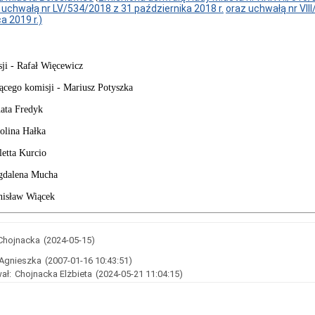
uchwałą nr LV/534/2018 z 31 października 2018 r.
oraz uchwałą nr VII
a 2019 r.)
ji - Rafał Więcewicz
ącego komisji - Mariusz Potyszka
nata Fredyk
olina Hałka
letta Kurcio
agdalena Mucha
nisław Wiącek
 Chojnacka
(2024-05-15)
 Agnieszka
(2007-01-16 10:43:51)
ał:
Chojnacka Elżbieta
(2024-05-21 11:04:15)