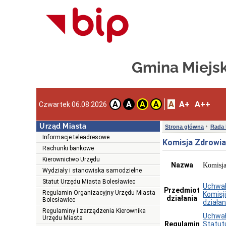
Gmina Miejs
A
A+
A++
A
A
A
A
Czwartek 06.08.2026
Urząd Miasta
Strona główna
Rada 
Informacje teleadresowe
Komisja Zdrowia
Rachunki bankowe
Kierownictwo Urzędu
Nazwa
Komisja
Wydziały i stanowiska samodzielne
Statut Urzędu Miasta Bolesławiec
Uchwał
Przedmiot
Regulamin Organizacyjny Urzędu Miasta
Komisj
działania
Bolesławiec
działan
Regulaminy i zarządzenia Kierownika
Uchwał
Urzędu Miasta
Regulamin
Statut