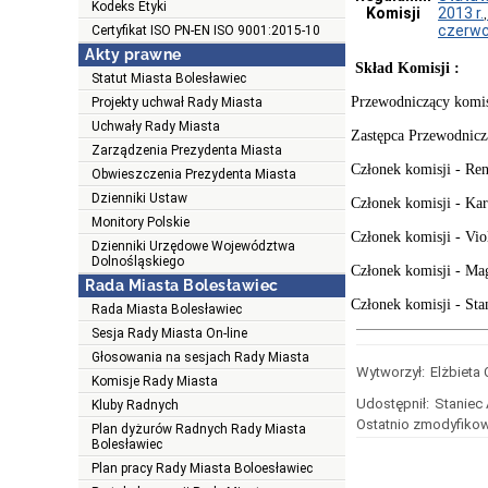
Kodeks Etyki
Komisji
2013 r.
,
czerwc
Certyfikat ISO PN-EN ISO 9001:2015-10
Akty prawne
Skład Komisji :
Statut Miasta Bolesławiec
Przewodniczący komis
Projekty uchwał Rady Miasta
Uchwały Rady Miasta
Zastępca Przewodnicz
Zarządzenia Prezydenta Miasta
Członek komisji - Re
Obwieszczenia Prezydenta Miasta
Dzienniki Ustaw
Członek komisji - Kar
Monitory Polskie
Członek komisji - Vio
Dzienniki Urzędowe Województwa
Dolnośląskiego
Członek komisji - M
Rada Miasta Bolesławiec
Członek komisji - Sta
Rada Miasta Bolesławiec
Sesja Rady Miasta On-line
Głosowania na sesjach Rady Miasta
Wytworzył:
Elżbieta
Komisje Rady Miasta
Udostępnił:
Staniec
Kluby Radnych
Ostatnio zmodyfikow
Plan dyżurów Radnych Rady Miasta
Bolesławiec
Plan pracy Rady Miasta Boloesławiec