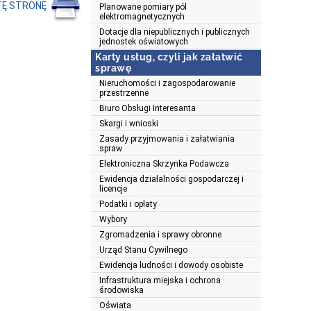
TĘ STRONĘ
Planowane pomiary pól
elektromagnetycznych
Dotacje dla niepublicznych i publicznych
jednostek oświatowych
Karty usług, czyli jak załatwić
sprawę
Nieruchomości i zagospodarowanie
przestrzenne
Biuro Obsługi Interesanta
Skargi i wnioski
Zasady przyjmowania i załatwiania
spraw
Elektroniczna Skrzynka Podawcza
Ewidencja działalności gospodarczej i
licencje
Podatki i opłaty
Wybory
Zgromadzenia i sprawy obronne
Urząd Stanu Cywilnego
Ewidencja ludności i dowody osobiste
Infrastruktura miejska i ochrona
środowiska
Oświata