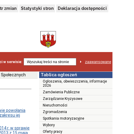
tr zmian
Statystyki stron
Deklaracja dostępności
i w serwisie:
zaawansowane
w Społecznych
Tablica ogłoszeń
Ogłoszenia, obwieszczenia, informacje
2026
Zamówienia Publiczne
Zarządzanie Kryzysowe
Nieruchomości
wie powołania
Zgromadzenia
zakresu jej
Spotkania motoryzacyjne
Wybory
14 r. w sprawie
Oferty pracy
2013 z 15 maja