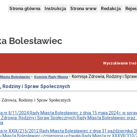
Strona główna
Instrukcja
Strona www
Redakcja
Rejes
ka Bolesławiec
Wyszukiwanie treśc
Komisja Zdrowia, Rodziny i Spra
Miasta Bolesławiec
Komisje Rady Miasta
, Rodziny i Spraw Społecznych
 Zdrowia, Rodziny i Spraw Społecznych
a nr II/11/2024 Rady Miasta Bolesławiec z dnia 15 maja 2024 r. w spra
i Zdrowia, Rodziny i Spraw Społecznych Rady Miasta Bolesławiec oraz 
ia
a nr XXIX/215/2012 Rady Miasta Bolesławiec z dnia 31 października 20
u Miasta Bolesławiec
zmieniona uchwałą Rady Miasta nr XXXVII/310/
(