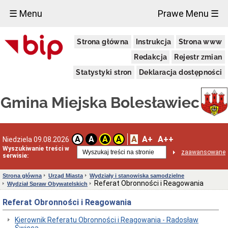
×
☰ Menu
Prawe Menu ☰
Urząd
Strona główna
Instrukcja
Strona www
Miasta
Informacje
Redakcja
Rejestr zmian
teleadresowe
Statystyki stron
Deklaracja dostępności
Rachunki
bankowe
Kierownictwo
Gmina Miejska Bolesławiec
Urzędu
Wydziały
i
stanowiska
A
A+
A++
A
A
A
A
Niedziela 09.08.2026
samodzielne
Wyszukiwanie treści w
zaawansowane
Statut
serwisie:
Urzędu
Miasta
Strona główna
Urząd Miasta
Wydziały i stanowiska samodzielne
Bolesławiec
Referat Obronności i Reagowania
Wydział Spraw Obywatelskich
Regulamin
Organizacyjny
Referat Obronności i Reagowania
Urzędu
Miasta
Kierownik Referatu Obronności i Reagowania - Radosław
Bolesławiec