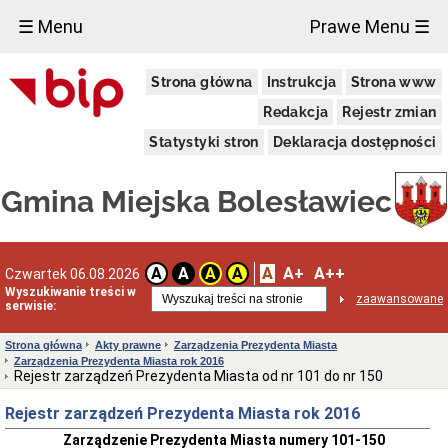
×
☰ Menu
Prawe Menu ☰
Urząd
Strona główna
Instrukcja
Strona www
Miasta
Informacje
Redakcja
Rejestr zmian
teleadresowe
Statystyki stron
Deklaracja dostępności
Rachunki
bankowe
Kierownictwo
Gmina Miejska Bolesławiec
Urzędu
Wydziały
i
stanowiska
A
A+
A++
A
A
A
A
Czwartek 06.08.2026
samodzielne
Wyszukiwanie treści w
zaawansowane
Statut
serwisie:
Urzędu
Miasta
Strona główna
Akty prawne
Zarządzenia Prezydenta Miasta
Bolesławiec
Zarządzenia Prezydenta Miasta rok 2016
Regulamin
Rejestr zarządzeń Prezydenta Miasta od nr 101 do nr 150
Organizacyjny
Urzędu
Rejestr zarządzeń Prezydenta Miasta rok 2016
Miasta
Bolesławiec
Zarządzenie Prezydenta Miasta numery 101-150