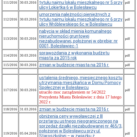
tytułu najmu lokalu mieszkalnego nr 5 przy
111/2016
Miasta
30.03.2016
pdf
ulicy Łokietka 6 w Bolesławcu
On-
line
umorzenia należności pieniężnych z
tytułu najmu lokalu mieszkalnego nr 6 przy
112/2016
30.03.2016
pdf
Głosowania
ulicy Wróblewskiego 6c w Bolesławcu
na
sesjach
nabycia w skład mienia komunalnego
Rady
nieruchomości gruntowej
113/2016
30.03.2016
pdf
Miasta
niezabudowanej, położonej w obrębie: nr
0001, Bolesławiec-1
Komisje
Rady
sprawozdania z wykonania budżetu
114/2016
30.03.2016
pdf
Miasta
miasta za 2015 rok
Kluby
zmian w budżecie miasta na 2016 r.
115/2016
30.03.2016
pdf
Radnych
Plan
ustalenia średniego, miesięcznego kosztu
dyżurów
utrzymania mieszkańca w Domu Pomocy
Radnych
Społecznej w Bolesławcu
117/2016
30.03.2016
pdf
Rady
utraciło moc zarządzeniem nr 54/2022
Miasta
Prezydenta Miasta Bolesławiec z dnia 17 lutego
Bolesławiec
2022 r.
Plan
zmian w budżecie miasta na 2016 r.
118/2016
31.03.2016
pdf
pracy
obniżenia ceny wywoławczej z III
Rady
przetargu ustnego nieograniczonego na
Miasta
sprzedaż działki niezabudowanej nr 465/3,
Boloesławiec
położonej w Bolesławcu przy ul.
119/2016
05.04.2016
pdf
Protokoły
Staroszkolnej – w związku z