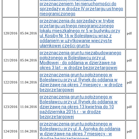
z
przeznaczeniem tej nieruchomości do
sesji
sprzedaży w drodze IV przetargu ustnego
Rady
nieograniczonego
Miasta
przeznaczenia do sprzedaży w trybie
Protokoły
przetargu ustnego nieograniczonego
z
lokalu mieszkalnego nr 5 w budynku przy
120/2016
05.04.2016
pdf
posiedzeń
ul. Kosiby Nr 16 w Bolesławcu wraz z
Komisji
oddaniem w użytkowanie wieczyste
Rady
ułamkowej części gruntu
Miasta
przeznaczenia gruntu niezabudowanego
Rejestr
położonego w Bolesławcu przy ul.
121/2016
05.04.2016
pdf
interpelacji
Modłowej - do oddania w dzierżawę na
i
okres 3 lat - w drodze bezprzetargowej
wniosków
przeznaczenia gruntu położonego w
Bolesławcu przy ul. Rynek do oddania w
Sprawozdania
122/2016
11.04.2016
pdf
dzierżawę na okres 7 miesięcy - w drodze
z
bezprzetargowej
wykonania
uchwał
przeznaczenia gruntu położonego w
Rady
Bolesławcu przy ul. Rynek do oddania w
Miasta
dzierżawę na okres 13 kwietnia do 10
123/2016
11.04.2016
pdf
Bolesławiec
października 2016 r. - w drodze
bezprzetargowej
Obwieszczenia
Rady
przeznaczenia gruntu położonego w
Miasta
Bolesławcu przy ul. A. Asnyka do oddania
124/2016
11.04.2016
pdf
Bolesławiec
w dzierżawę na okres 7 miesięcy - w
drodze bezprzetargowej