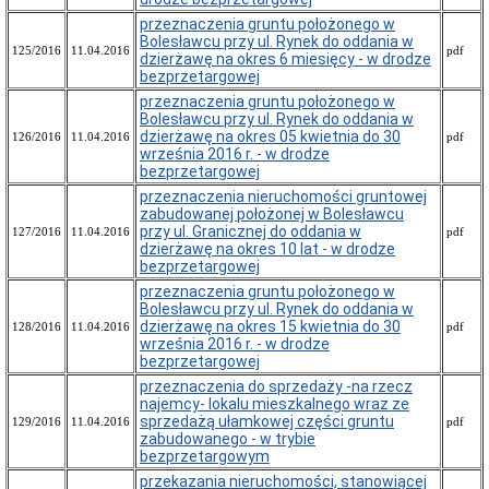
Oświadczenia
Rady
przeznaczenia gruntu położonego w
Miasta
Bolesławcu przy ul. Rynek do oddania w
125/2016
11.04.2016
pdf
Bolesławiec
dzierżawę na okres 6 miesięcy - w drodze
bezprzetargowej
Młodzieżowa
Rada
przeznaczenia gruntu położonego w
Miasta
Bolesławcu przy ul. Rynek do oddania w
Bolesławiec
dzierżawę na okres 05 kwietnia do 30
126/2016
11.04.2016
pdf
września 2016 r. - w drodze
Bolesławiecka
bezprzetargowej
Rada
Seniorów
przeznaczenia nieruchomości gruntowej
zabudowanej położonej w Bolesławcu
Rejestr
przy ul. Granicznej do oddania w
127/2016
11.04.2016
pdf
aktów
dzierżawę na okres 10 lat - w drodze
prawa
bezprzetargowej
miejscowego
przeznaczenia gruntu położonego w
Rejestr
Bolesławcu przy ul. Rynek do oddania w
aktów
dzierżawę na okres 15 kwietnia do 30
128/2016
11.04.2016
pdf
prawa
września 2016 r. - w drodze
miejscowego
bezprzetargowej
Gminy
Miejskiej
przeznaczenia do sprzedaży -na rzecz
Bolesławiec
najemcy- lokalu mieszkalnego wraz ze
sprzedażą ułamkowej części gruntu
129/2016
11.04.2016
pdf
Finanse
zabudowanego - w trybie
i
bezprzetargowym
majątek
przekazania nieruchomości, stanowiącej
Budżet