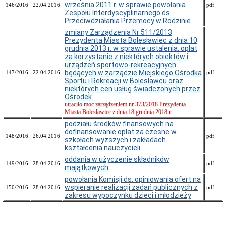
września 2011 r. w sprawie powołania
146/2016
22.04.2016
pdf
Zespołu Interdyscyplinarnego ds.
Przeciwdziałania Przemocy w Rodzinie
zmiany Zarządzenia Nr 511/2013
Prezydenta Miasta Bolesławiec z dnia 10
grudnia 2013 r. w sprawie ustalenia: opłat
za korzystanie z niektórych obiektów i
urządzeń sportowo-rekreacyjnych
będących w zarządzie Miejskiego Ośrodka
147/2016
22.04.2016
pdf
Sportu i Rekreacji w Bolesławcu oraz
niektórych cen usług świadczonych przez
Ośrodek
utraciło moc zarządzeniem nr 373/2018 Prezydenta
Miasta Bolesławiec z dnia 18 grudnia 2018 r.
podziału środków finansowych na
dofinansowanie opłat za czesne w
148/2016
26.04.2016
pdf
szkołach wyższych i zakładach
kształcenia nauczycieli
oddania w użyczenie składników
149/2016
28.04.2016
pdf
majątkowych
powołania Komisji ds. opiniowania ofert na
wspieranie realizacji zadań publicznych z
150/2016
28.04.2016
pdf
zakresu wypoczynku dzieci i młodzieży