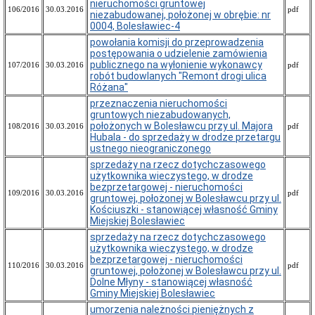
nieruchomości gruntowej
Rady
106/2016
30.03.2016
pdf
niezabudowanej, położonej w obrębie: nr
Miasta
0004, Bolesławiec-4
Zarządzenia
powołania komisji do przeprowadzenia
Prezydenta
postępowania o udzielenie zamówienia
Miasta
publicznego na wyłonienie wykonawcy
107/2016
30.03.2016
pdf
Obwieszczenia
robót budowlanych "Remont drogi ulica
Prezydenta
Różana"
Miasta
przeznaczenia nieruchomości
gruntowych niezabudowanych,
Dzienniki
położonych w Bolesławcu przy ul. Majora
Ustaw
108/2016
30.03.2016
pdf
Hubala - do sprzedaży w drodze przetargu
Monitory
ustnego nieograniczonego
Polskie
sprzedaży na rzecz dotychczasowego
Dzienniki
użytkownika wieczystego, w drodze
Urzędowe
bezprzetargowej - nieruchomości
109/2016
Województwa
30.03.2016
pdf
gruntowej, położonej w Bolesławcu przy ul.
Dolnośląskiego
Kościuszki - stanowiącej własność Gminy
Miejskiej Bolesławiec
Rada
Miasta
sprzedaży na rzecz dotychczasowego
Bolesławiec
użytkownika wieczystego, w drodze
bezprzetargowej - nieruchomości
Rada
110/2016
30.03.2016
pdf
gruntowej, położonej w Bolesławcu przy ul.
Miasta
Dolne Młyny - stanowiącej własność
Bolesławiec
Gminy Miejskiej Bolesławiec
Sesja
umorzenia należności pieniężnych z
Rady