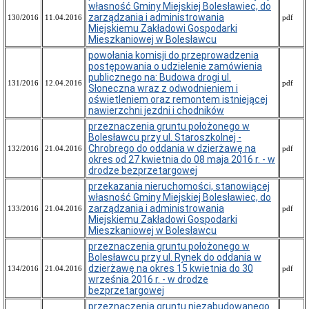
własność Gminy Miejskiej Bolesławiec, do
Wieloletnia
zarządzania i administrowania
130/2016
11.04.2016
pdf
Prognoza
Miejskiemu Zakładowi Gospodarki
Finansowa
Mieszkaniowej w Bolesławcu
Dług
powołania komisji do przeprowadzenia
publiczny
postępowania o udzielenie zamówienia
publicznego na: Budowa drogi ul.
Majątek
131/2016
12.04.2016
pdf
Słoneczna wraz z odwodnieniem i
Sprawozdania
oświetleniem oraz remontem istniejącej
finansowe
nawierzchni jezdni i chodników
Informacje
przeznaczenia gruntu położonego w
finansowe
Bolesławcu przy ul. Staroszkolnej -
Chrobrego do oddania w dzierżawę na
132/2016
21.04.2016
pdf
Podatki
okres od 27 kwietnia do 08 maja 2016 r. - w
i
drodze bezprzetargowej
opłaty
przekazania nieruchomości, stanowiącej
Oświadczenia
własność Gminy Miejskiej Bolesławiec, do
majątkowe
zarządzania i administrowania
133/2016
21.04.2016
pdf
Urząd
Miejskiemu Zakładowi Gospodarki
Miasta
Mieszkaniowej w Bolesławcu
Rada
przeznaczenia gruntu położonego w
Miasta
Bolesławcu przy ul. Rynek do oddania w
dzierżawę na okres 15 kwietnia do 30
134/2016
21.04.2016
pdf
Jednostki
września 2016 r. - w drodze
budżetowe
bezprzetargowej
Komunalne
przeznaczenia gruntu niezabudowanego