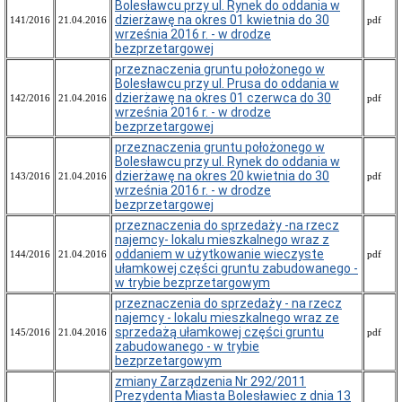
Bolesławcu przy ul. Rynek do oddania w
dzierżawę na okres 01 kwietnia do 30
141/2016
21.04.2016
pdf
września 2016 r. - w drodze
bezprzetargowej
przeznaczenia gruntu położonego w
Bolesławcu przy ul. Prusa do oddania w
dzierżawę na okres 01 czerwca do 30
142/2016
21.04.2016
pdf
września 2016 r. - w drodze
bezprzetargowej
przeznaczenia gruntu położonego w
Bolesławcu przy ul. Rynek do oddania w
dzierżawę na okres 20 kwietnia do 30
143/2016
21.04.2016
pdf
września 2016 r. - w drodze
bezprzetargowej
przeznaczenia do sprzedaży -na rzecz
najemcy- lokalu mieszkalnego wraz z
oddaniem w użytkowanie wieczyste
144/2016
21.04.2016
pdf
ułamkowej części gruntu zabudowanego -
w trybie bezprzetargowym
przeznaczenia do sprzedaży - na rzecz
najemcy - lokalu mieszkalnego wraz ze
sprzedażą ułamkowej części gruntu
145/2016
21.04.2016
pdf
zabudowanego - w trybie
bezprzetargowym
zmiany Zarządzenia Nr 292/2011
Prezydenta Miasta Bolesławiec z dnia 13