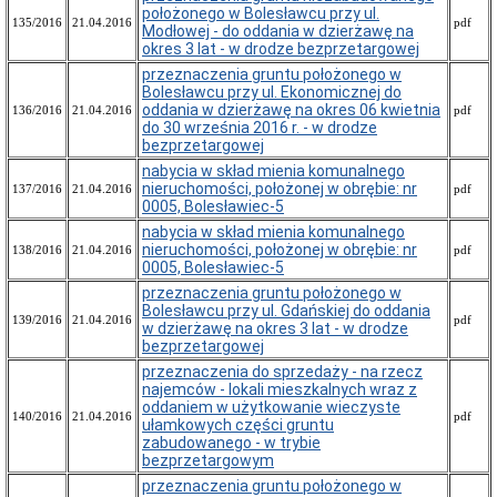
instytucje
położonego w Bolesławcu przy ul.
kultury
135/2016
21.04.2016
pdf
Modłowej - do oddania w dzierżawę na
Jednoosobowe
okres 3 lat - w drodze bezprzetargowej
spółki
przeznaczenia gruntu położonego w
Gminy
Bolesławcu przy ul. Ekonomicznej do
Miejskiej
oddania w dzierżawę na okres 06 kwietnia
136/2016
21.04.2016
pdf
do 30 września 2016 r. - w drodze
bezprzetargowej
nabycia w skład mienia komunalnego
nieruchomości, położonej w obrębie: nr
137/2016
21.04.2016
pdf
0005, Bolesławiec-5
nabycia w skład mienia komunalnego
nieruchomości, położonej w obrębie: nr
138/2016
21.04.2016
pdf
0005, Bolesławiec-5
przeznaczenia gruntu położonego w
Bolesławcu przy ul. Gdańskiej do oddania
139/2016
21.04.2016
pdf
w dzierżawę na okres 3 lat - w drodze
bezprzetargowej
przeznaczenia do sprzedaży - na rzecz
najemców - lokali mieszkalnych wraz z
oddaniem w użytkowanie wieczyste
140/2016
21.04.2016
pdf
ułamkowych części gruntu
zabudowanego - w trybie
bezprzetargowym
przeznaczenia gruntu położonego w