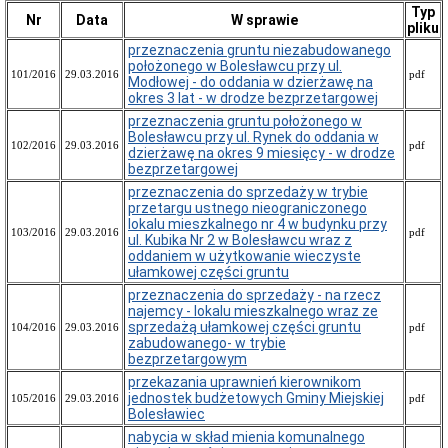
Typ
Regulaminy
Nr
Data
W sprawie
pliku
i
zarządzenia
przeznaczenia gruntu niezabudowanego
Kierownika
położonego w Bolesławcu przy ul.
101/2016
29.03.2016
pdf
Urzędu
Modłowej - do oddania w dzierżawę na
Miasta
okres 3 lat - w drodze bezprzetargowej
Kodeks
przeznaczenia gruntu położonego w
Etyki
Bolesławcu przy ul. Rynek do oddania w
102/2016
29.03.2016
pdf
dzierżawę na okres 9 miesięcy - w drodze
Certyfikat
bezprzetargowej
ISO
PN-
przeznaczenia do sprzedaży w trybie
EN
przetargu ustnego nieograniczonego
ISO
lokalu mieszkalnego nr 4 w budynku przy
103/2016
29.03.2016
pdf
9001:2015-
ul. Kubika Nr 2 w Bolesławcu wraz z
10
oddaniem w użytkowanie wieczyste
ułamkowej części gruntu
Akty
prawne
przeznaczenia do sprzedaży - na rzecz
najemcy - lokalu mieszkalnego wraz ze
Statut
sprzedażą ułamkowej części gruntu
104/2016
29.03.2016
pdf
Miasta
zabudowanego- w trybie
Bolesławiec
bezprzetargowym
Projekty
przekazania uprawnień kierownikom
uchwał
jednostek budżetowych Gminy Miejskiej
105/2016
29.03.2016
pdf
Rady
Bolesławiec
Miasta
nabycia w skład mienia komunalnego
Uchwały